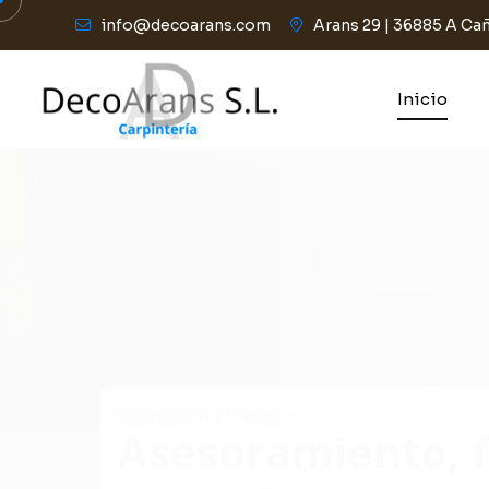
info@decoarans.com
Arans 29 | 36885 A Cañ
Inicio
Innovación y Precisión
Asesoramiento, f